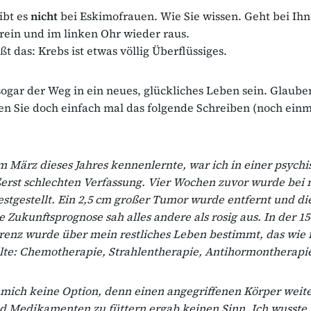
ibt es
nicht
bei Eskimofrauen. Wie Sie wissen. Geht bei Ih
rein und im linken Ohr wieder raus.
t das: Krebs ist etwas völlig Überflüssiges.
ogar der Weg in ein neues, glückliches Leben sein. Glauben
en Sie doch einfach mal das folgende Schreiben (noch ein
 im März dieses Jahres kennenlernte, war ich in einer psych
erst schlechten Verfassung. Vier Wochen zuvor wurde bei 
estgestellt. Ein 2,5 cm großer Tumor wurde entfernt und di
 Zukunftsprognose sah alles andere als rosig aus. In der 15
enz wurde über mein restliches Leben bestimmt, das wie f
lte: Chemotherapie, Strahlentherapie, Antihormontherapi
 mich keine Option, denn einen angegriffenen Körper weite
nd Medikamenten zu füttern ergab keinen Sinn. Ich wusste