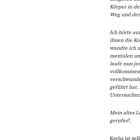
Körper in de
Weg und der
Ich hörte auf
ihnen die K
wandte ich 
mentalen und
laufe nun je
vollkommen a
verschwunde
geführt hat.
Untersuchun
Mein altes L
gerufen
".
Krebs ist se