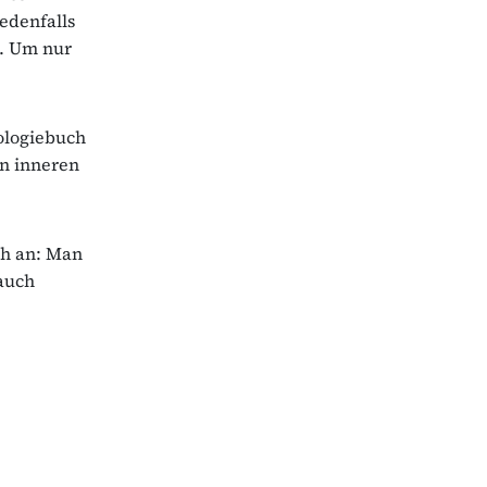
edenfalls
. Um nur
iologiebuch
en inneren
ch an: Man
auch