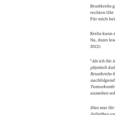
Brustkrebs g
rechten Ohr 
Für mich heiß
Krebs kann s
Na, dann les
2012):
"
Als ich Sie
physisch äuß
Brustkrebs f
nachfolgende
Tumorkonfer
aussehen sol
Dies war für
Zellgiften u