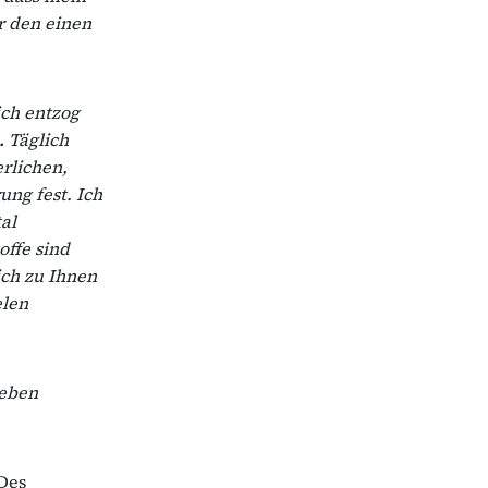
ur den einen
ich entzog
.
Täglich
rlichen,
ng fest. Ich
al
offe sind
ch zu Ihnen
elen
Leben
 Des