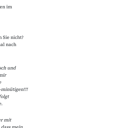
nen im
 Sie nicht?
mal nach
isch und
mir
e
-minütigen!!!
olgt
e.
r mit
, dass mein