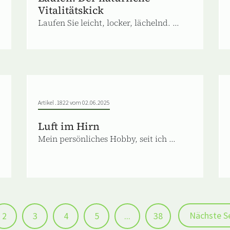
Vitalitätskick
Laufen Sie leicht, locker, lächelnd. ...
Artikel .1822 vom 02.06.2025
Luft im Hirn
Mein persönliches Hobby, seit ich ...
Nächste S
2
3
4
5
...
38