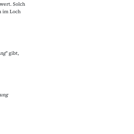
wert. Solch
h im Loch
ung
" gibt,
lung