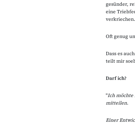
gesünder, re
eine Triebfe
verkriechen.
Oft genug un
Dass es auch
teilt mir so
Darf ich?
"
Ich möchte 
mitteilen.
Einer Entwic