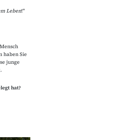
nem Leben
!"
r Mensch
mm haben Sie
ese junge
.
legt hat?