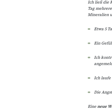
Ich ließ die
Tag mehrere
Mineralien 
Etwa 5 T
Ein Gefü
Ich kont
angemeld
Ich laufe
Die Angst
Eine
neue We