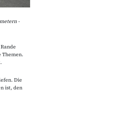
metern -
m Rande
le Themen.
.
iefen. Die
n ist, den