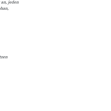
 an, jeden
phan,
tzen