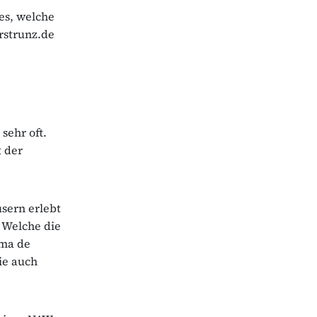
es, welche
drstrunz.de
sehr oft.
 der
sern erlebt
. Welche die
lma de
ie auch