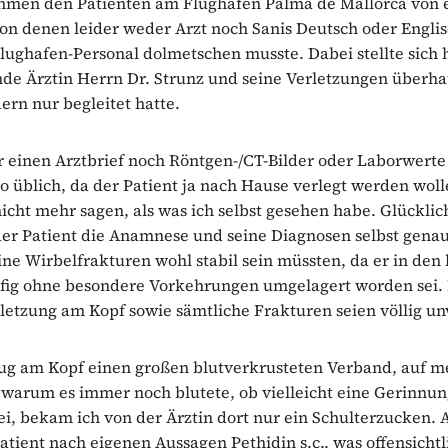
hmen den Patienten am Flughafen Palma de Mallorca von 
on denen leider weder Arzt noch Sanis Deutsch oder Engli
Flughafen-Personal dolmetschen musste. Dabei stellte sich 
nde Ärztin Herrn Dr. Strunz und seine Verletzungen überha
ern nur begleitet hatte.
 einen Arztbrief noch Röntgen-/CT-Bilder oder Laborwerte
 so üblich, da der Patient ja nach Hause verlegt werden woll
icht mehr sagen, als was ich selbst gesehen habe. Glückli
er Patient die Anamnese und seine Diagnosen selbst genau
ine Wirbelfrakturen wohl stabil sein müssten, da er in den 
fig ohne besondere Vorkehrungen umgelagert worden sei. 
letzung am Kopf sowie sämtliche Frakturen seien völlig un
rug am Kopf einen großen blutverkrusteten Verband, auf m
warum es immer noch blutete, ob vielleicht eine Gerinnu
i, bekam ich von der Ärztin dort nur ein Schulterzucken. 
tient nach eigenen Aussagen Pethidin s.c., was offensichtl