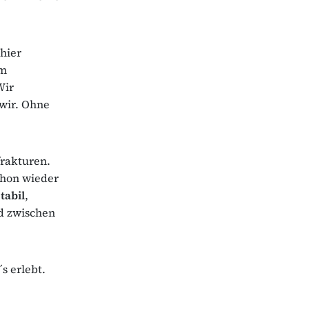
 hier
em
Wir
 wir. Ohne
rakturen.
chon wieder
stabil
,
ed zwischen
s erlebt.