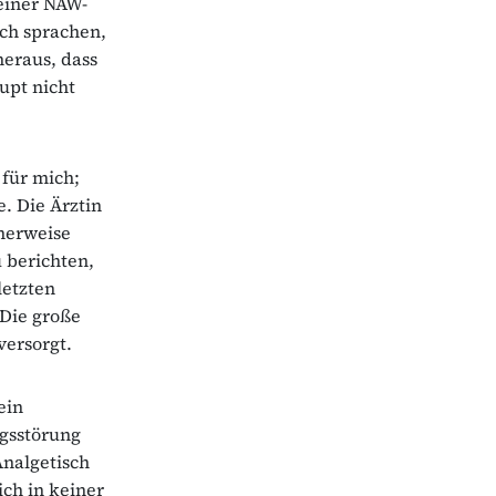
einer NAW-
sch sprachen,
heraus, dass
upt nicht
 für mich;
e. Die Ärztin
cherweise
 berichten,
letzten
Die große
versorgt.
ein
ngsstörung
Analgetisch
ich in keiner