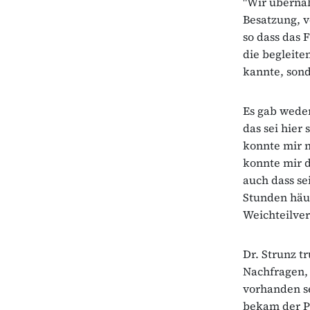
"Wir überna
Besatzung, v
so dass das 
die begleite
kannte, sond
Es gab weder
das sei hier
konnte mir n
konnte mir d
auch dass se
Stunden häu
Weichteilver
Dr. Strunz t
Nachfragen, 
vorhanden se
bekam der Pa