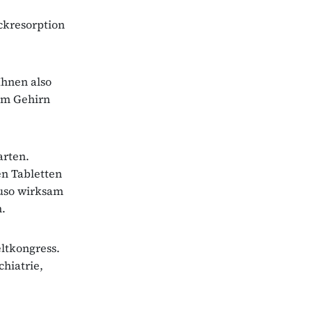
ckresorption
Ihnen also
rem Gehirn
arten.
en Tabletten
auso wirksam
h.
ltkongress.
hiatrie,