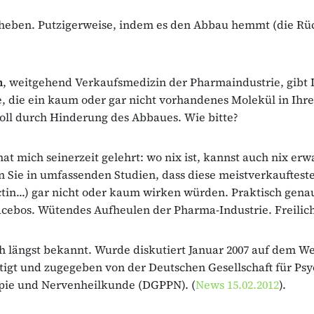
heben. Putzigerweise, indem es den Abbau hemmt (die Rü
n
, weitgehend Verkaufsmedizin der Pharmaindustrie, gibt 
e, die ein kaum oder gar nicht vorhandenes Molekül in Ih
oll durch Hinderung des Abbaues. Wie bitte?
t mich seinerzeit gelehrt: wo nix ist, kannst auch nix erw
en Sie in umfassenden Studien, dass diese meistverkauftest
ctin...) gar nicht oder kaum wirken würden. Praktisch gen
acebos. Wütendes Aufheulen der Pharma‐Industrie. Freilic
h längst bekannt. Wurde diskutiert Januar 2007 auf dem We
tigt und zugegeben von der Deutschen Gesellschaft für Psyc
pie und Nervenheilkunde (DGPPN). (
News 15.02.2012
).