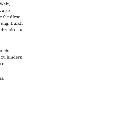
Welt,
 also
e Sie diese
rung. Durch
hrt also auf
sucht
 zu hindern.
rn.
es.