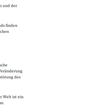
n und der
ds finden
schen
sche
 Veränderung
störung des
 Welt ist ein
em