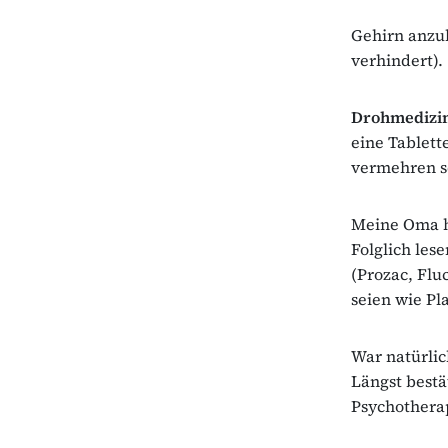
Gehirn anzu
verhindert).
Drohmedizi
eine Tablett
vermehren s
Meine Oma ha
Folglich les
(Prozac, Flu
seien wie Pl
War natürlic
Längst bestä
Psychothera