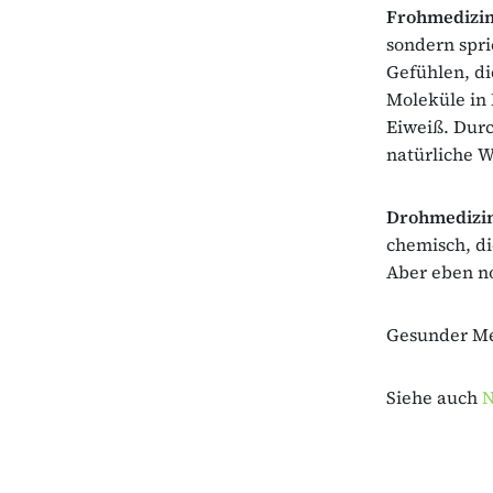
Frohmedizi
sondern spr
Gefühlen, di
Moleküle in
Eiweiß. Dur
natürliche W
Drohmedizi
chemisch, di
Aber eben no
Gesunder Me
Siehe auch
N