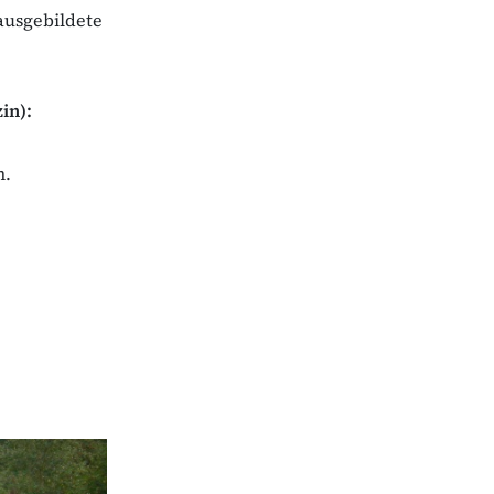
ausgebildete
in):
n.