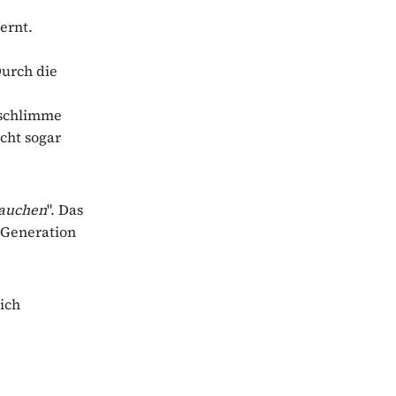
ernt.
Durch die
 schlimme
icht sogar
Rauchen
". Das
e Generation
ich