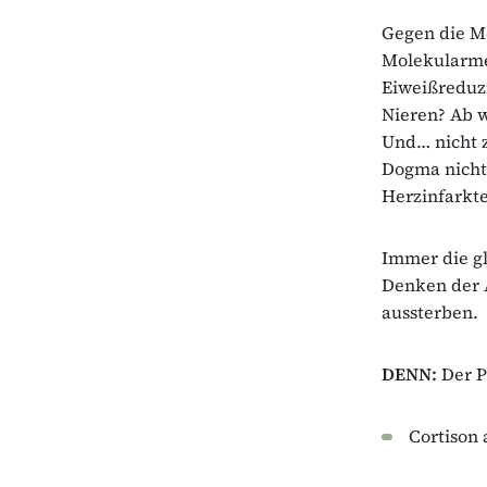
Gegen die Me
Molekularme
Eiweißreduzi
Nieren? Ab 
Und… nicht 
Dogma nicht 
Herzinfarkt
Immer die gl
Denken der Ä
aussterben.
DENN:
Der P
Cortison 