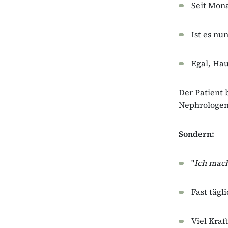
Seit Mona
Ist es nu
Egal, Ha
Der Patient 
Nephrologen,
Sondern:
"
Ich mach
Fast tägl
Viel Kraf