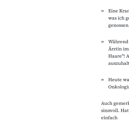
Eine Kra
was ich g
genossen
Während 
Ärztin i
Haare"! A
auszuhal
Heute war
Onkologin
Auch gemerkt
sinnvoll. Ha
einfach