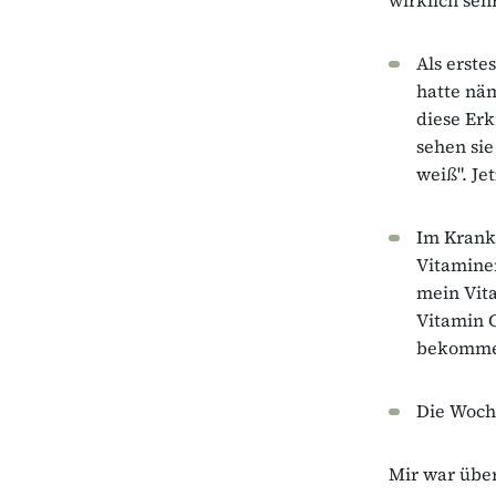
Als erste
hatte nä
diese Erk
sehen sie
weiß". Je
Im Kranke
Vitaminen
mein Vit
Vitamin C
bekomme 
Die Woche
Mir war über