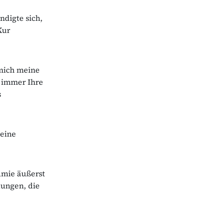
digte sich,
Kur
mich meine
h immer Ihre
s
Meine
ämie äußerst
kungen, die