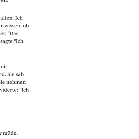
alten. Ich
ur
wissen, ob
et: "Das
sagte "Ich
mit
u. Sie sah
 sie nehmen
iderte: "Ich
ur müde.