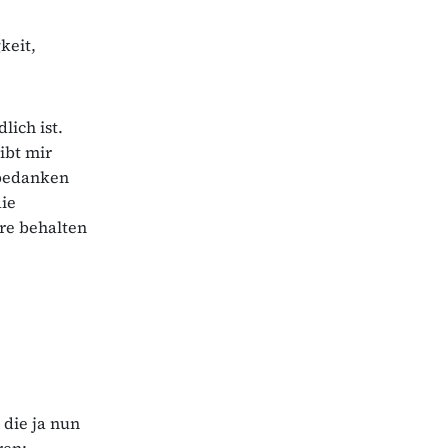
keit,
lich ist.
ibt mir
 bedanken
die
re behalten
 die ja nun
ren: