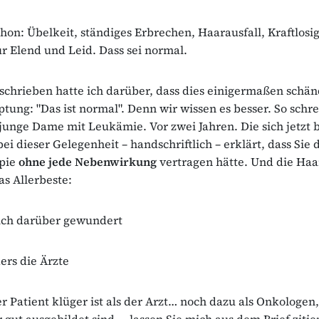
chon: Übelkeit, ständiges Erbrechen, Haarausfall, Kraftlosig
ur Elend und Leid. Dass sei normal.
chrieben hatte ich darüber, dass dies einigermaßen schänd
tung: "Das ist normal". Denn wir wissen es besser. So schre
junge Dame mit Leukämie. Vor zwei Jahren. Die sich jetzt
ei dieser Gelegenheit – handschriftlich – erklärt, dass Sie 
pie
ohne jede Nebenwirkung
vertragen hätte. Und die Haa
as Allerbeste:
sich darüber gewundert
rs die Ärzte
r Patient klüger ist als der Arzt… noch dazu als Onkologen,
r gut ausgebildet sind…. lassen Sie mich aus dem Brief zitie