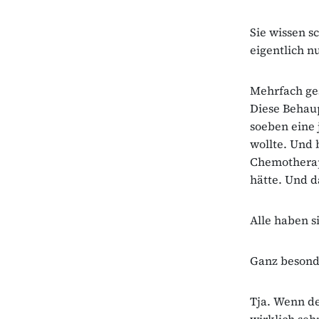
Sie wissen s
eigentlich n
Mehrfach ges
Diese Behaup
soeben eine 
wollte. Und b
Chemothera
hätte. Und d
Alle haben 
Ganz besonde
Tja. Wenn de
wirklich seh