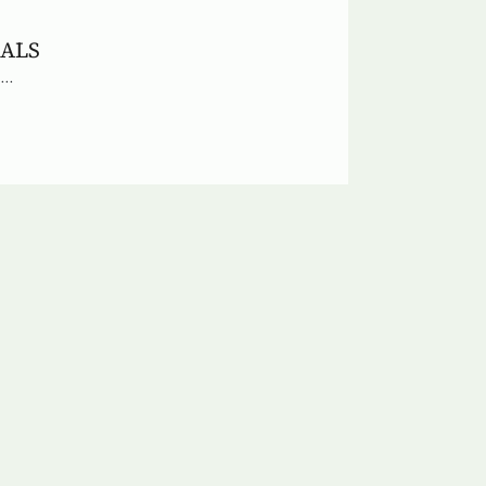
ALS
...