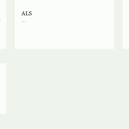
ALS
e
...